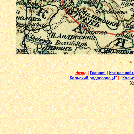
Назад
|
Главная
|
Как нас найт
|
"
Кольский родословец-I
"
"
Кольс
Х