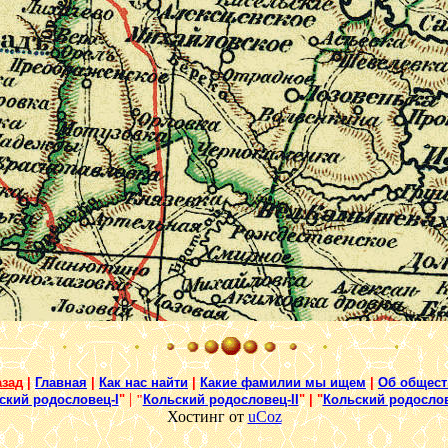
азад
|
Главная
|
Как нас найти
|
Какие фамилии мы ищем
|
Об общест
|
ский родословец-I
"
"
Кольский родословец-II
" | "
Кольский родослове
Хостинг от
uCoz