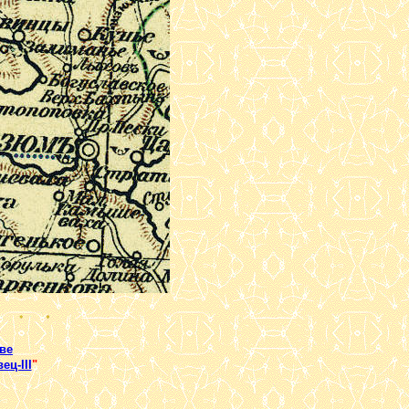
ве
ц-III
"