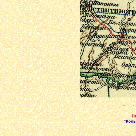
Н
"
Коль