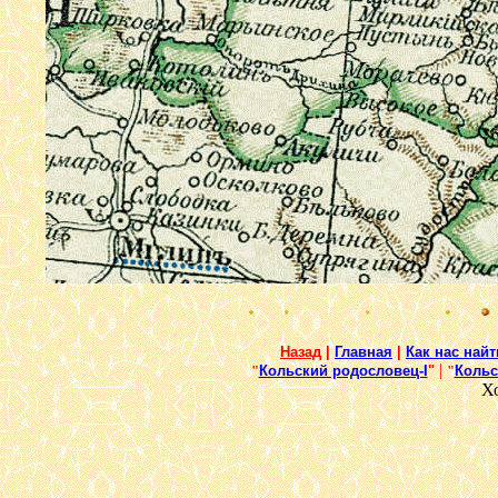
Назад
|
Главная
|
Как нас найт
|
"
Кольский родословец-I
"
"
Кольс
Х