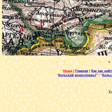
Назад
|
Главная
|
Как нас найт
|
"
Кольский родословец-I
"
"
Кольс
Х