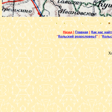
Назад
|
Главная
|
Как нас найт
|
"
Кольский родословец-I
"
"
Кольс
Х