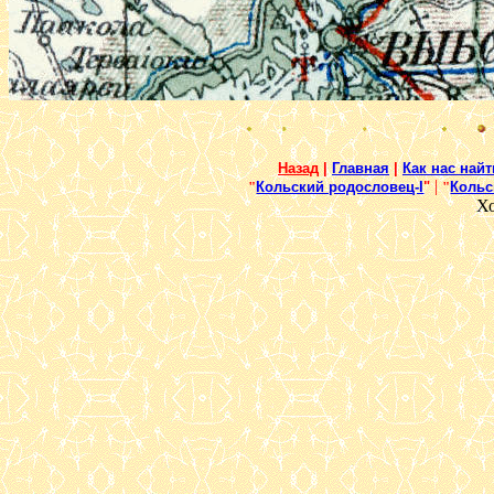
Назад
|
Главная
|
Как нас найт
|
"
Кольский родословец-I
"
"
Кольс
Х