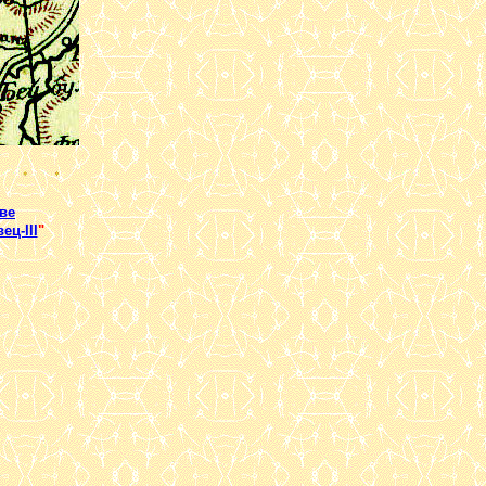
ве
ц-III
"