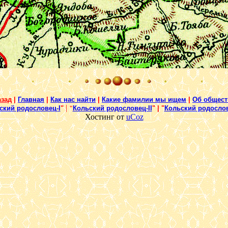
азад
|
Главная
|
Как нас найти
|
Какие фамилии мы ищем
|
Об общест
|
ский родословец-I
"
"
Кольский родословец-II
" | "
Кольский родослове
Хостинг от
uCoz