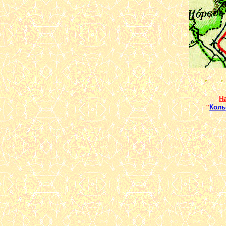
Н
"
Коль