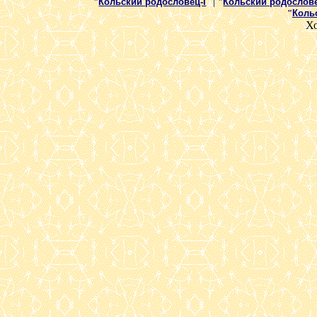
|
"
Кольский родословец-I
"
"
Кольский родослове
"
Коль
Х