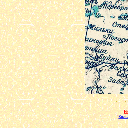
Н
"
Коль