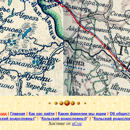
азад
|
Главная
|
Как нас найти
|
Какие фамилии мы ищем
|
Об общест
|
ский родословец-I
"
"
Кольский родословец-II
" | "
Кольский родослове
Хостинг от
uCoz