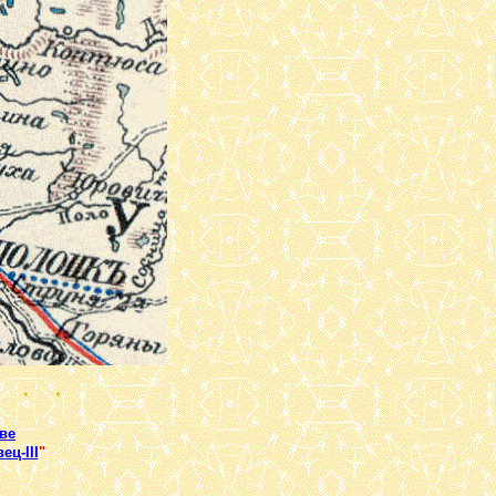
ве
ц-III
"