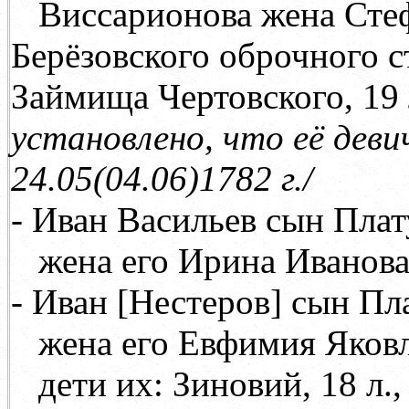
Виссарионова жена Сте
Берёзовского оброчного с
Займища Чертовского, 19 
установлено, что её деви
24.05(04.06)1782 г./
- Иван Васильев сын Плату
жена его Ирина Иванов
- Иван
[
Нестеров
]
сын Плат
жена его Евфимия Яков
дети их: Зиновий, 18 л.,