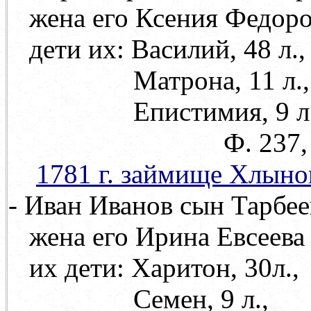
жена его Ксения Федор
дети их: Василий, 48 л.,
Матрона, 11 л.,
Епистимия, 9 л
Ф. 237, оп. 71, 
1781 г. займище Хлыно
- Иван Иванов сын Тарбеев
жена его Ирина Евсеев
их дети: Харитон, 30л.,
Семен, 9 л.,