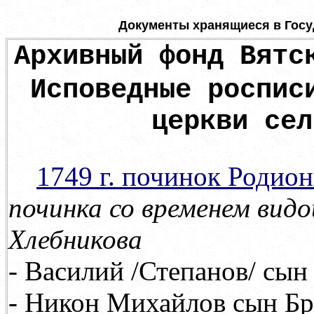
Документы хранящиеся в Госу
Архивный фонд Вятс
Исповедные роспис
церкви сел
1749 г. починок Родио
починка со временем вид
Хлебникова
- Василий /Степанов/ сын 
- Никон Михайлов сын Бро