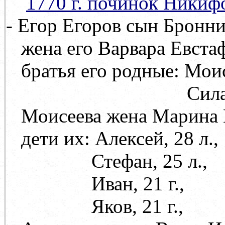
1770 г. починок Никиф
- Егор Егоров сын Бронник
жена его Варвара Евста
братья его родные: Моисе
Сила, 56
Моисеева жена Марина 
дети их: Алексей, 28 л.,
Стефан, 25 л.,
Иван, 21 г.,
Яков, 21 г.,