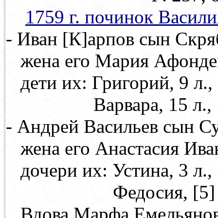
1759 г. починок Васил
- Иван
[
К
]
арпов сын Скряб
жена его Мария Афонд
дети их: Григорий, 9 л.,
Варвара, 15 л.,
- Андрей Васильев сын Сун
жена его Анастасия Ива
дочери их: Устина, 3 л.,
Федосия,
[
5
]
Вдова Марфа Емельянова