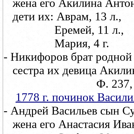
жена его Акилина Анто
дети их: Аврам, 13 л.,
Еремей, 11 л.,
Мария, 4 г.
- Никифоров брат родной 
сестра их девица Акилин
Ф. 237, оп. 71, д.
1778 г. починок Васил
- Андрей Васильев сын Су
жена его Анастасия Ива