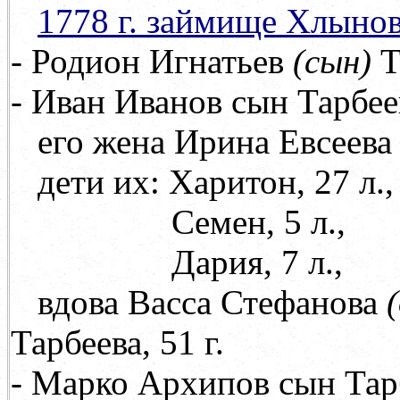
1778 г. займище Хлыно
- Родион Игнатьев
(сын)
Т
- Иван Иванов сын Тарбеев
его жена Ирина Евсеев
дети их: Харитон, 27 л.,
Семен, 5 л.,
Дария, 7 л.,
вдова Васса Стефанова
Тарбеева, 51 г.
- Марко Архипов сын Тарб