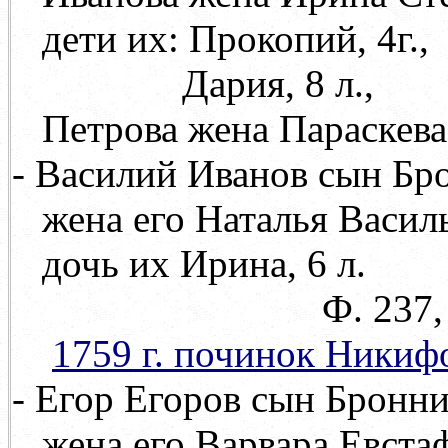
дети их: Прокопий, 4г.,
Дария, 8 л.,
Петрова жена Параскева
- Василий Иванов сын Бро
жена его Наталья Васил
дочь их Ирина, 6 л.
Ф. 237, оп. 71, д
1759 г. починок
Никифо
- Егор Егоров сын Бронник
жена его Варвара Евстафь