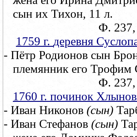
сын их Тихон, 11 л.
Ф. 237, оп. 71, д
1759 г.
деревня Суслоп
- Пётр Родионов сын Брон
племянник его Трофим С
Ф. 237, оп. 71, д
1760 г. починок Хлыно
- Иван Никонов
(сын)
Тарб
- Иван Стефанов
(сын)
Тар