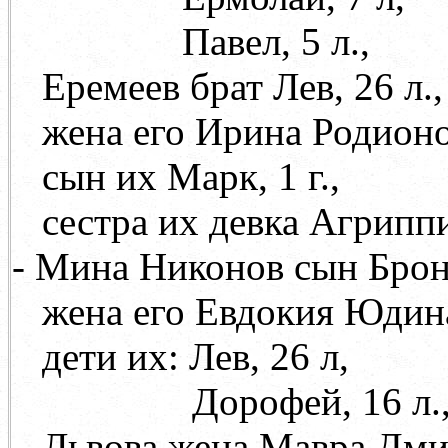
Павел, 5 л.,
Еремеев брат Лев, 26 л.,
жена его Ирина Родион
сын их Марк, 1 г.,
сестра их девка Агриппи
- Мина Никонов сын Бронн
жена его Евдокия Юди
дети их: Лев, 26 л,
Дорофей, 16 л.
Львова жена Мавра Дми